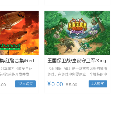
/红警合集/Red
王国保卫战/皇家守卫军/King
Dom Rush 合集
系列本做为《命令与征
《王国保卫战》是一款古典风格的策略
系列的前传开发并发
游戏，在游戏中你要建立一个独特的中
为一个系列。游...
古城市，而且要保护它对抗邪恶公爵...
0.00
12人购买
4人购买
.00
5.00