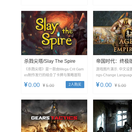
杀戮尖塔/Slay The Spire
帝国时代：终极版/4/
部合集/Age Of Emp
《杀戮尖塔》是一款由Mega Crit Gam
游戏图片演示. 中文设置 Op
es制作发行的结合了卡牌与策略冒险
ngs-Change Langua
Nitive Edition
游戏。选择数百个不同...
0.00
0.00
2人购买
5.00
5.00