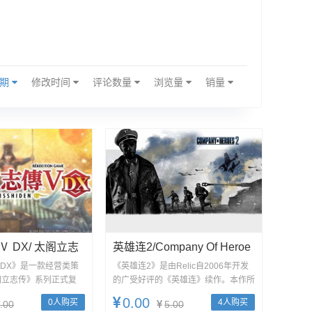
日期
修改时间
评论数量
浏览量
销量
 DX/ 太阁立志
英雄连2/Company Of Heroe
o Risshiden V D
S 2/支持网络联机
 DX》是一款经营类策
《英雄连2》是由Relic自2006年开发
阁立志传》系列正式复
的广受好评的《英雄连》续作。本作所
名新武将及新事件...
采用的游戏引擎是Reli...
0.00
0人购买
4人购买
.00
5.00