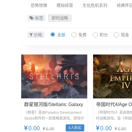
恐怖惊悚
模拟经营
生化危机系列
经典怀
标签
即时战略
价格
全部
免费
积分
现金
群星银河版/Stellaris: Galaxy
帝国时代4/Age Of 
Edition
V
《群星》是由Paradox Development
《帝国时代4》是由微
Studio制作的一款策略类游戏，游戏中
时战略游戏。是《帝国
包含了大...
续作，该作品拥有15年以
0.00
0.00
5人购买
5.00
5.50