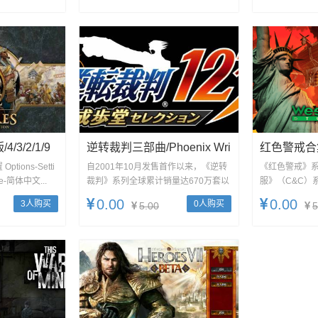
3/2/1/9
逆转裁判三部曲/Phoenix Wri
红色警戒合集
ires: Defi
Ght: Ace Attorney Trilogy
Alert
tions-Setti
自2001年10月发售首作以来，《逆转
《红色警戒》
ge-简体中文...
裁判》系列全球累计销量达670万套以
服》（C&C）
上。 本作是以法庭为舞台的...
行，后来单独成
0.00
0.00
3人购买
0人购买
5.00
5