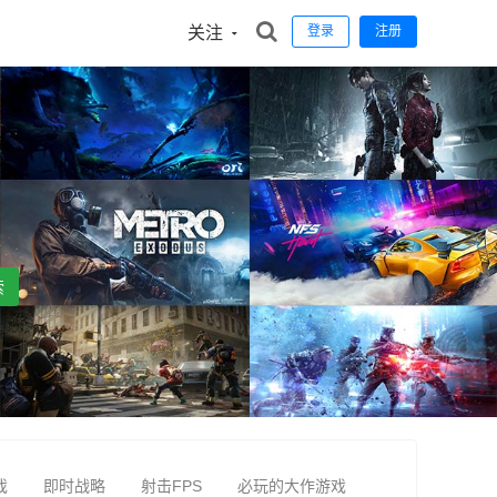
关注
登录
注册
索
戏
即时战略
射击FPS
必玩的大作游戏