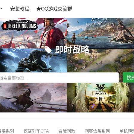
安装教程
QQ游戏交流群
即时战略
搜
召唤系列
侠盗列车GTA
冒险刺激
刺客信条系列
单机游