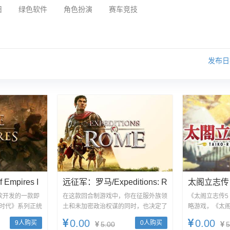
旧
绿色软件
角色扮演
赛车竞技
发布
Empires I
远征军：罗马/Expeditions: R
太阁立志传Ⅴ
Ome
传5 DX/Taik
软开发的一款即
在这款回合制游戏中，你在征服外族领
《太阁立志传5
时代》系列正统
土和未加密政治权谋的同时，也决定了
略游戏，《太
X
上的历史...
罗马的命运。与你的禁卫军并肩作战...
活！除新增100
0.00
0.00
9人购买
0人购买
5.00
5