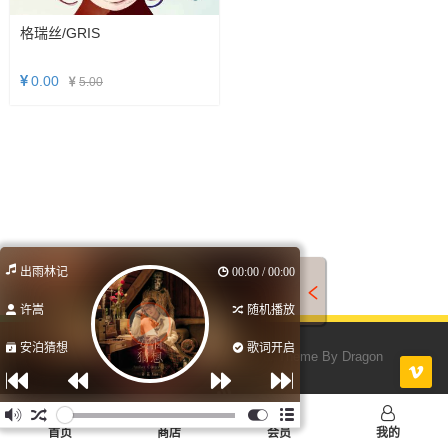
格瑞丝/GRIS
0.00
5.00
出雨林记
00:00 / 00:00
许嵩
随机播放
安泊猜想
歌词开启
© 2026 游戏仓库 All Rights Reserved. Theme By
Dragon
RSS
首页
商店
会员
我的