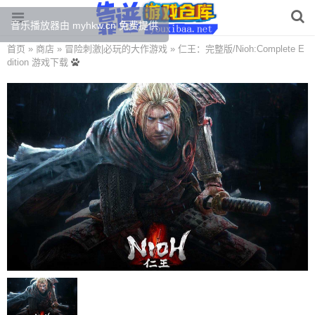
音乐播放器由 myhkw.cn 免费提供
首页
»
商店
»
冒险刺激
|
必玩的大作游戏
»
仁王：完整版/Nioh:Complete E
dition 游戏下载