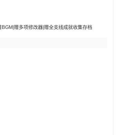
60首BGM|赠多项修改器|赠全支线成就收集存档