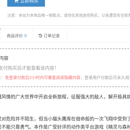
立即购买
注意：本站为本商品唯一销售点，请勿在其他途径购买，以免遭受安全损
商品评价
0
订单记录
内容
支付购买后才能查看该内容！
示：
免登录付款后2小时内可重复阅读隐藏内容，
登录用户付款后可永久阅
域风情的广大世界中开启全新旅程，征服强大的敌人，解开极具
里对危险并不陌生，但当小猫头鹰库在宿命般的一次飞翔中受到
就不能只靠勇气。本作是广受好评的动作类平台游戏《精灵与森