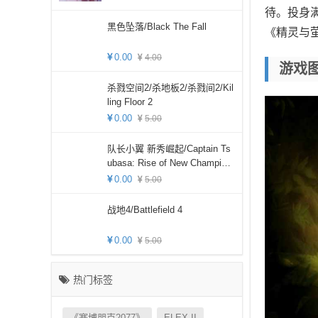
待。投身
黑色坠落/Black The Fall
《精灵与萤
0.00
4.00
游戏
杀戮空间2/杀地板2/杀戮间2/Kil
ling Floor 2
0.00
5.00
队长小翼 新秀崛起/Captain Ts
ubasa: Rise of New Champion
s
0.00
5.00
战地4/Battlefield 4
0.00
5.00
热门标签
《赛博朋克2077》
ELEX II