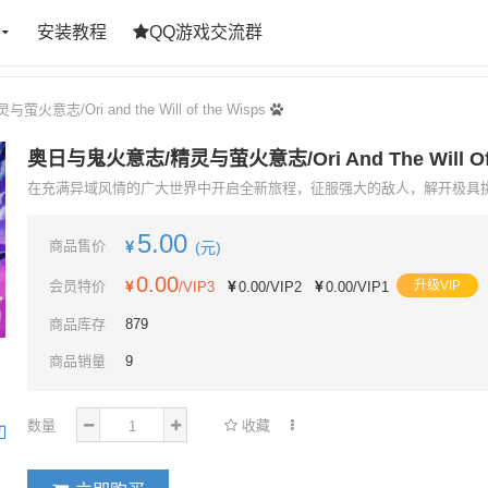
安装教程
QQ游戏交流群
志/Ori and the Will of the Wisps
奥日与鬼火意志/精灵与萤火意志/Ori And The Will Of 
在充满异域风情的广大世界中开启全新旅程，征服强大的敌人，解开极具挑
5.00
商品售价
(元)
0.00
会员特价
升级VIP
/VIP3
0.00
/VIP2
0.00
/VIP1
商品库存
879
商品销量
9
数量
收藏