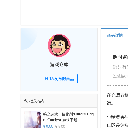
商品详情
付费
游戏仓库
您只有
温馨提
TA发布的商品
在充满异
相关推荐
运。
镜之边缘：催化剂/Mirror's Edg
小精灵奥
e: Catalyst 游戏下载
正的命运
0.00
5.00