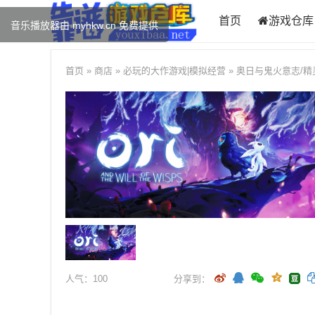
首页
游戏仓库
首页
»
商店
»
必玩的大作游戏
|
模拟经营
»
奥日与鬼火意志/精灵与萤火意
人气：
100
分享到：